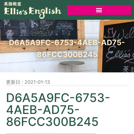
D6A5A9FC-6753-4AEB-AD75-
86FCC300B245
更新日 :
2021-01-13
D6A5A9FC-6753-
4AEB-AD75-
86FCC300B245