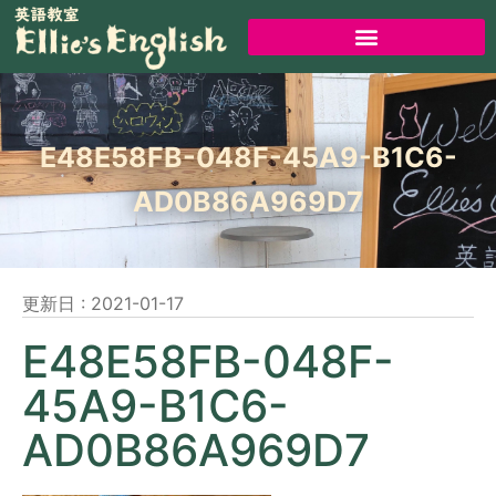
E48E58FB-048F-45A9-B1C6-
AD0B86A969D7
更新日 :
2021-01-17
E48E58FB-048F-
45A9-B1C6-
AD0B86A969D7