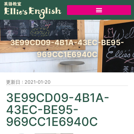
3E99CD09-4B1A-43EC-BE95-
969CC1E6940C
更新日 :
2021-01-20
3E99CD09-4B1A-
43EC-BE95-
969CC1E6940C