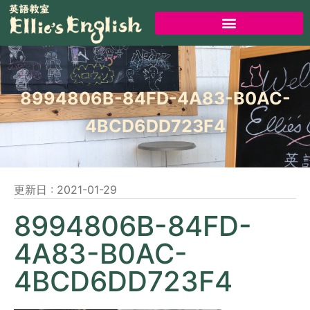
8994806B-84FD-4A83-B0AC-
4BCD6DD723F4
更新日 :
2021-01-29
8994806B-84FD-
4A83-B0AC-
4BCD6DD723F4