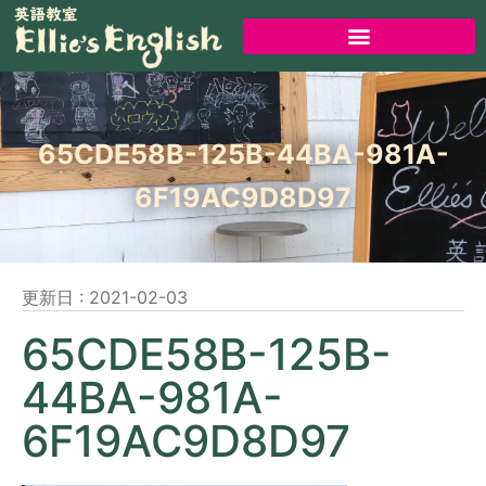
65CDE58B-125B-44BA-981A-
6F19AC9D8D97
更新日 :
2021-02-03
65CDE58B-125B-
44BA-981A-
6F19AC9D8D97