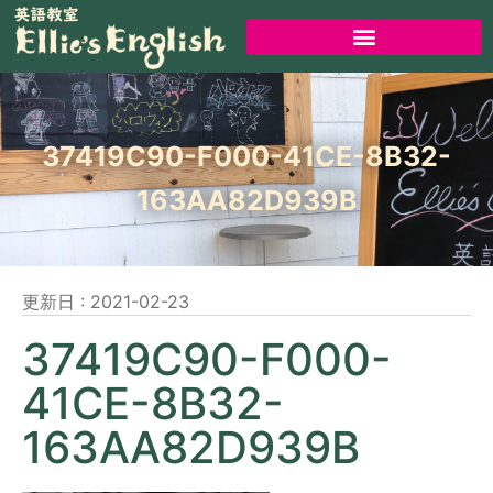
37419C90-F000-41CE-8B32-
163AA82D939B
更新日 :
2021-02-23
37419C90-F000-
41CE-8B32-
163AA82D939B