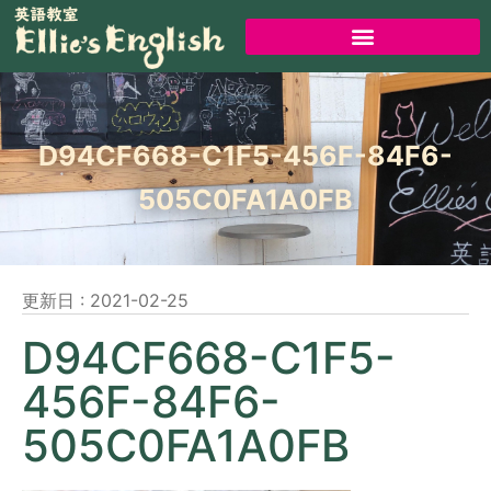
D94CF668-C1F5-456F-84F6-
505C0FA1A0FB
更新日 :
2021-02-25
D94CF668-C1F5-
456F-84F6-
505C0FA1A0FB