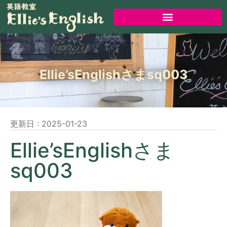
Ellie’sEnglishさまsq003
更新日 :
2025-01-23
Ellie’sEnglishさま
sq003