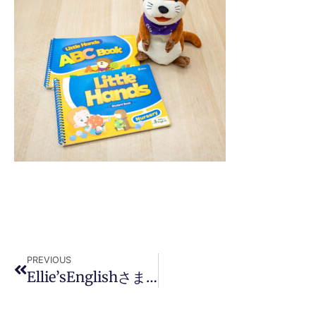
PREVIOUS
Ellie’sEnglishさまsq003