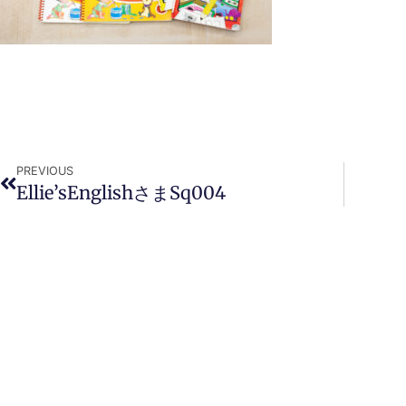
PREVIOUS
Ellie’sEnglishさまsq004