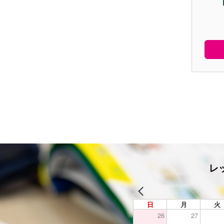
レ
日
月
火
26
27