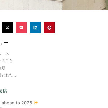
リー
ュース
々のこと
分類
語とわたし
投稿
g ahead to 2026