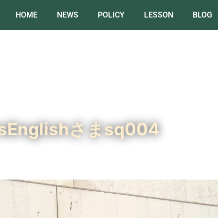
HOME
NEWS
POLICY
LESSON
BLOG
e’sEnglishさまsq004