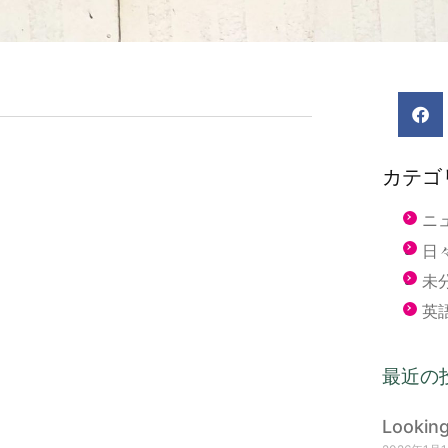
カテゴ
ニ
日
未
英
最近の
Lookin