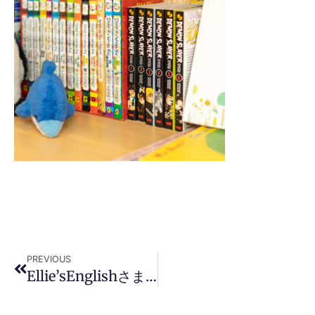
PREVIOUS
Ellie’sEnglishさまsq009