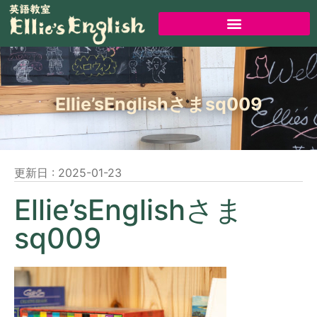
Ellie’sEnglishさまsq009
更新日 :
2025-01-23
Ellie’sEnglishさま
sq009