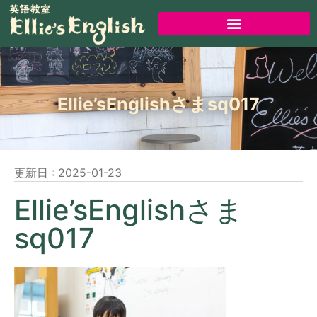
Ellie’sEnglishさまsq017
更新日 :
2025-01-23
Ellie’sEnglishさま
sq017