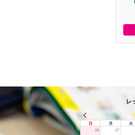
レ
日
月
火
26
27