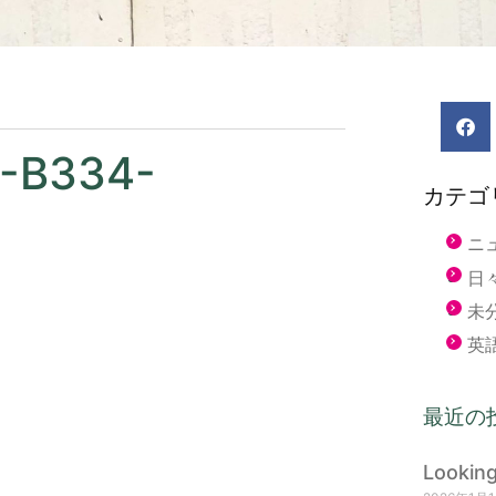
-B334-
カテゴ
ニ
日
未
英
最近の
Lookin