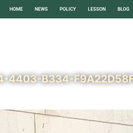
HOME
NEWS
POLICY
LESSON
BLOG
4-4403-B334-F9A22D58