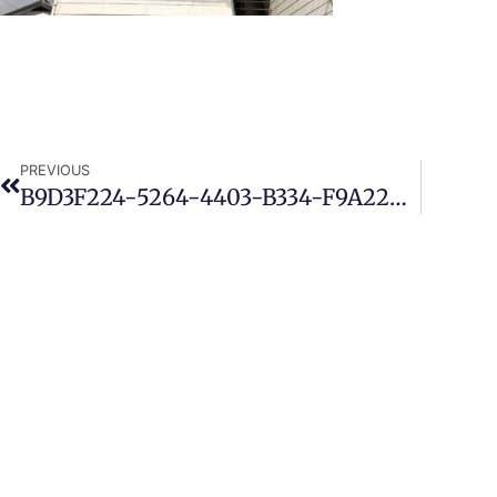
PREVIOUS
B9D3F224-5264-4403-B334-F9A22D58F66E