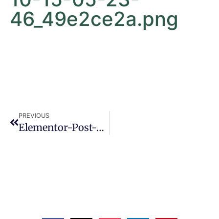
46_49e2ce2a.png
PREVIOUS
Elementor-Post-Screenshot_53_2020-10-15-05-23-46_49e2ce2a.png