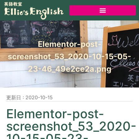
Elementor-post-
screenshot_53_2020-10-15-05-
23-46_49e2ce2a.png
更新日 :
2020-10-15
Elementor-post-
screenshot_53_2020-
10-15-05-23-