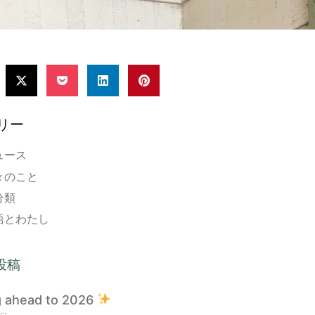
リー
ュース
々のこと
分類
語とわたし
投稿
g ahead to 2026