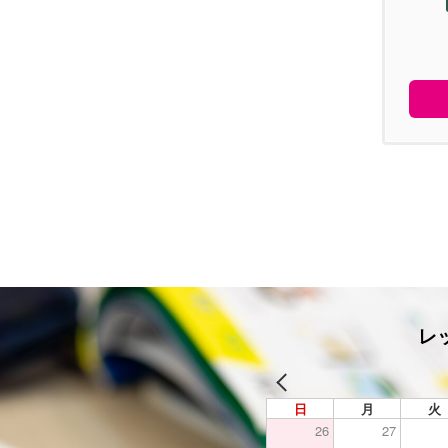
レ
日
月
火
26
27