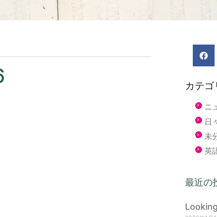
6
カテゴ
ニ
日
未
英
最近の
Lookin