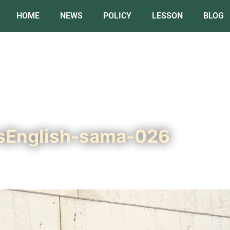
HOME
NEWS
POLICY
LESSON
BLOG
e’sEnglish-sama-026