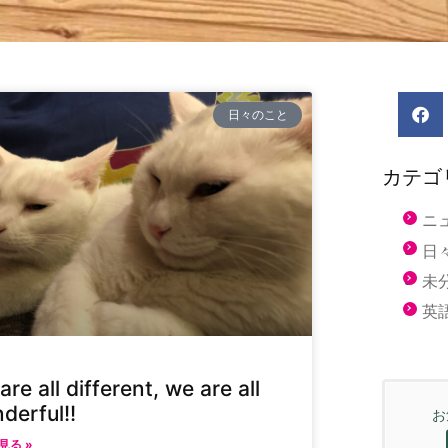
日々のこと
カテゴ
ニ
日
未
英
re all different, we are all
derful!!
お
見る »