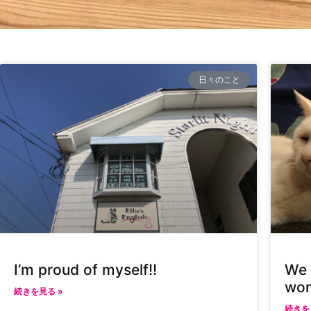
日々のこと
I’m proud of myself!!
We a
won
続きを見る »
続きを