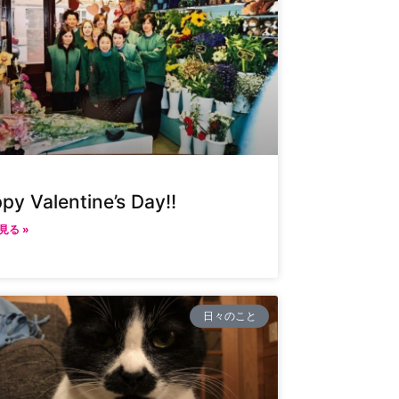
py Valentine’s Day!!
見る »
日々のこと